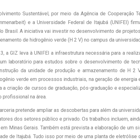
lvimento Sustentável, por meio da Agência de Cooperação T
mmenarbeit) e a Universidade Federal de Itajubá (UNIFEI) fir
o Brasil. A iniciativa vai investir no desenvolvimento de projet
enamento de hidrogênio verde (H 2 V) no campus da universida
 a GIZ leva à UNIFEI a infraestrutura necessária para a real
um laboratório para estudos sobre o desenvolvimento de tec
onstrução da unidade de produção e armazenamento de H 2 V,
ogênio verde em processos industriais, na geração de energia el
ta a criação de cursos de graduação, pós-graduação e especia
 profissional na área.
arceria pretende ampliar as descobertas para além da universi
atores dos setores público e privado. Os trabalhos incluem, ain
s em Minas Gerais. Também está prevista a elaboração de um s
de de Itajubá. Tudo isso por meio de uma planta de eletrólise