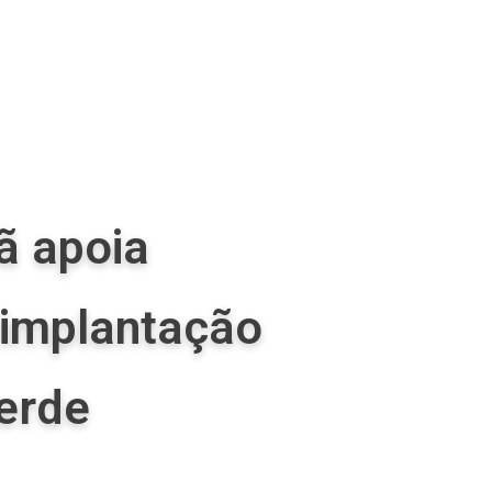
ã apoia
 implantação
Verde