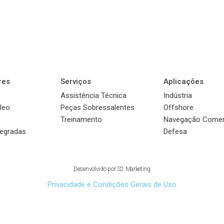
res
Serviços
Aplicações
Assistência Técnica
Indústria
leo
Peças Sobressalentes
Offshore
Treinamento
Navegação Comer
tegradas
Defesa
© 2022 Sauer Compressors Brasil
Desenvolvido por
S2 Marketing
Privacidade e Condições Gerais de Uso