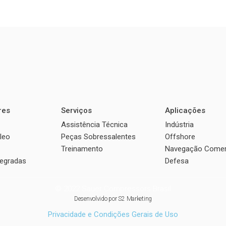
res
Serviços
Aplicações
Assistência Técnica
Indústria
leo
Peças Sobressalentes
Offshore
Treinamento
Navegação Comer
tegradas
Defesa
© 2022 Sauer Compressors Brasil
Desenvolvido por
S2 Marketing
Privacidade e Condições Gerais de Uso