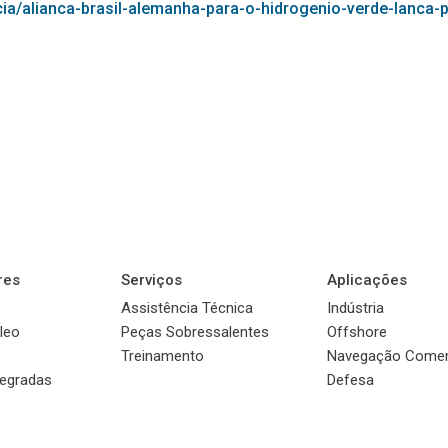
icia/alianca-brasil-alemanha-para-o-hidrogenio-verde-lanca
res
Serviços
Aplicações
Assistência Técnica
Indústria
leo
Peças Sobressalentes
Offshore
Treinamento
Navegação Comer
tegradas
Defesa
© 2022 Sauer Compressors Brasil