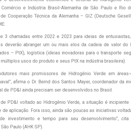
Comércio e Indústria Brasil-Alemanha de São Paulo e Rio de
de Cooperação Técnica da Alemanha – GIZ (Deutsche Gesellsc
ME.
e 3 chamadas entre 2022 e 2023 para ideias de entusiastas, p
as deverão abranger um ou mais elos da cadeia de valor do H
os – PtX), logística (ideias inovadoras para o transporte se
últiplos usos do produto e seus PtX na indústria brasileira).
odutores mais promissores de Hidrogênio Verde em áreas-c
al”, afirma o Dr. Bernd dos Santos Mayer, coordenador da inici
al de PD&I ainda precisam ser desenvolvidos no Brasil.
de PD&I voltado ao Hidrogênio Verde, a situação é incipiente
 e de aplicação. Fora isso, ainda são poucas as iniciativas vol
e investimento e tempo para seu desenvolvimento”, cita B
 São Paulo (AHK SP).