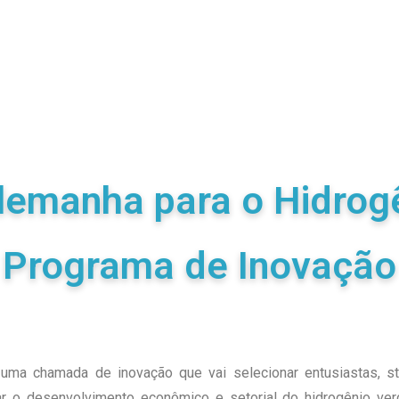
Alemanha para o Hidrog
Programa de Inovação
 uma chamada de inovação que vai selecionar entusiastas, sta
r o desenvolvimento econômico e setorial do hidrogênio verd