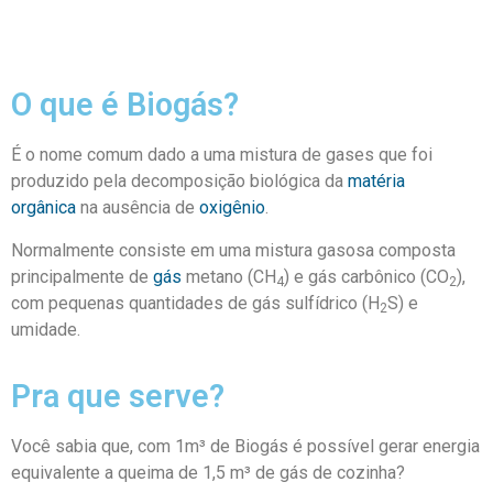
O que é Biogás?
É o nome comum dado a uma mistura de gases que foi
produzido pela decomposição biológica da
matéria
orgânica
na ausência de
oxigênio
.
Normalmente consiste em uma mistura gasosa composta
principalmente de
gás
metano (CH
) e gás carbônico (CO
),
4
2
com pequenas quantidades de gás sulfídrico (H
S) e
2
umidade.
Pra que serve?
Você sabia que, com 1m³ de Biogás é possível gerar energia
equivalente a queima de 1,5 m³ de gás de cozinha?