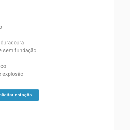
o
 duradoura
 e sem fundação
ico
e explosão
olicitar cotação