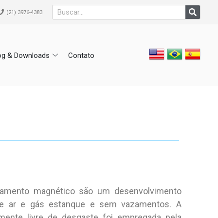
(21) 3976-4383
og & Downloads
Contato
amento magnético são um desenvolvimento
e ar e gás estanque e sem vazamentos. A
mente livre de desgaste foi empregada pela