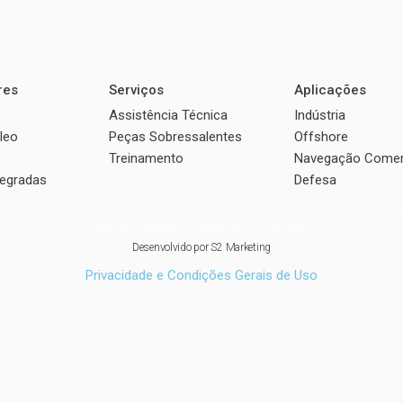
res
Serviços
Aplicações
Assistência Técnica
Indústria
leo
Peças Sobressalentes
Offshore
Treinamento
Navegação Comer
tegradas
Defesa
© 2022 Sauer Compressors Brasil
Desenvolvido por
S2 Marketing
Privacidade e Condições Gerais de Uso