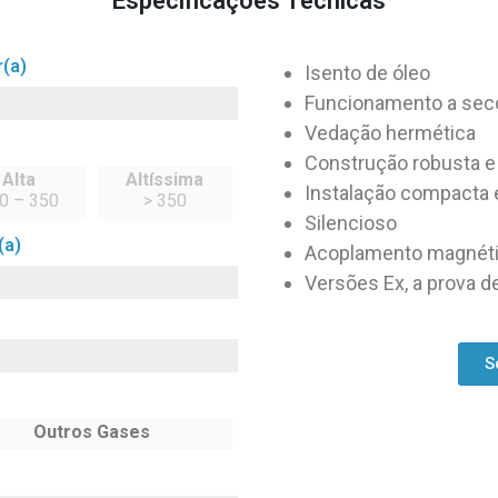
Especificações Técnicas
(a)
Isento de óleo
Funcionamento a sec
Vedação hermética
Construção robusta e
Alta
Altíssima
Instalação compacta
0 – 350
> 350
Silencioso
(a)
Acoplamento magnét
Versões Ex, a prova d
S
Outros Gases