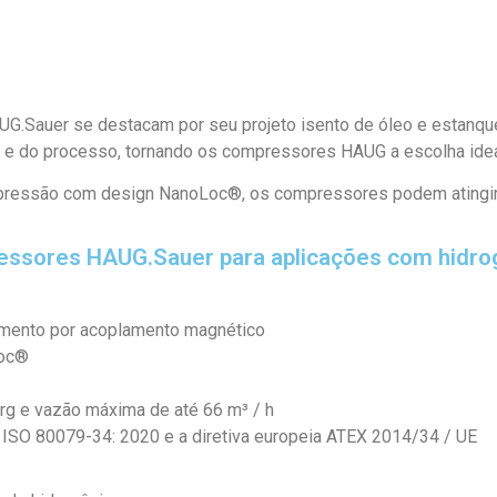
G.Sauer se destacam por seu projeto isento de óleo e estanqu
s e do processo, tornando os compressores HAUG a escolha idea
a pressão com design NanoLoc®, os compressores podem atingir 
essores HAUG.Sauer para aplicações com hidro
mento por acoplamento magnético
Loc®
rg e vazão máxima de até 66 m³ / h
 ISO 80079-34: 2020 e a diretiva europeia ATEX 2014/34 / UE