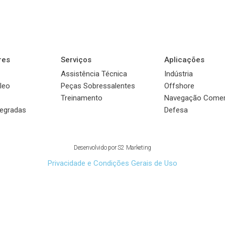
res
Serviços
Aplicações
Assistência Técnica
Indústria
leo
Peças Sobressalentes
Offshore
Treinamento
Navegação Comer
tegradas
Defesa
© 2022 Sauer Compressors Brasil
Desenvolvido por
S2 Marketing
Privacidade e Condições Gerais de Uso