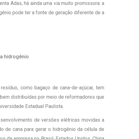
nta Adas, há ainda uma via muito promissora: a
gênio pode ter a fonte de geração diferente de a
a hidrogênio
resíduo, como bagaço de cana-de-açúcar, tem
s bem distribuídas por meio de reformadores que
niversidade Estadual Paulista.
esenvolvimento de versões elétricas movidas a
o de cana para gerar o hidrogênio da célula de
ros da empresa no Brasil, Estados Unidos, China