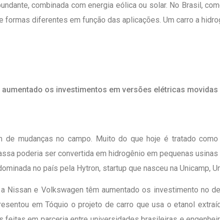
ndante, combinada com energia eólica ou solar. No Brasil, come
de formas diferentes em função das aplicações. Um carro a hidro
m aumentado os investimentos em versões elétricas movidas 
m de mudanças no campo. Muito do que hoje é tratado como 
omassa poderia ser convertida em hidrogênio em pequenas usina
 dominada no país pela Hytron, startup que nasceu na Unicamp, U
o a Nissan e Volkswagen têm aumentado os investimento no d
esentou em Tóquio o projeto de carro que usa o etanol extraíd
s feitas em parceria entre universidades brasileiras e engenhei