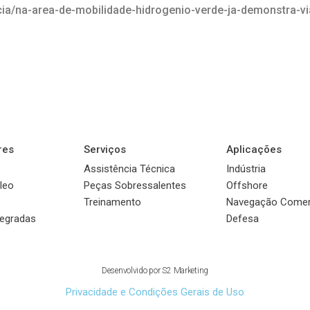
icia/na-area-de-mobilidade-hidrogenio-verde-ja-demonstra-vi
res
Serviços
Aplicações
Assistência Técnica
Indústria
leo
Peças Sobressalentes
Offshore
Treinamento
Navegação Comer
tegradas
Defesa
© 2022 Sauer Compressors Brasil
Desenvolvido por
S2 Marketing
Privacidade e Condições Gerais de Uso