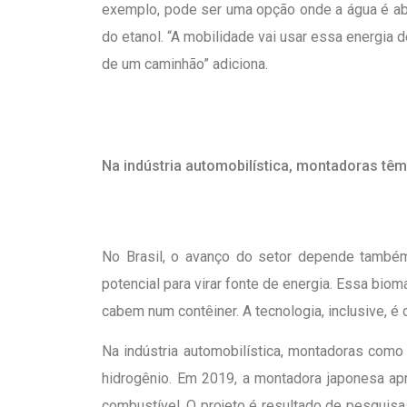
exemplo, pode ser uma opção onde a água é abu
do etanol. “A mobilidade vai usar essa energia 
de um caminhão” adiciona.
Na indústria automobilística, montadoras tê
No Brasil, o avanço do setor depende també
potencial para virar fonte de energia. Essa bi
cabem num contêiner. A tecnologia, inclusive, é
Na indústria automobilística, montadoras com
hidrogênio. Em 2019, a montadora japonesa apr
combustível. O projeto é resultado de pesquisa