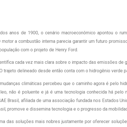
 dos anos de 1900, o cenário macroeconômico apontou o rumo 
otor a combustão interna parecia garantir um futuro promisso
 população com o projeto de Henry Ford.
ientífica cada vez mais clara sobre o impacto das emissões de
a. O trajeto delineado desde então conta com o hidrogênio verde p
mudanças climáticas percebeu que o caminho agora é pelo hidr
róleo, não é poluente e já é uma tecnologia conhecida há pelo 
SAE Brasil, afiliada de uma associação fundada nos Estados Un
asil, promove e dissemina tecnologia e o progresso da mobilida
ma das soluções mais nobres justamente por oferecer soluções 