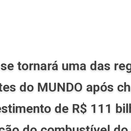
se tornará uma das re
tes do MUNDO após c
stimento de R$ 111 bil
ção do combustível do 