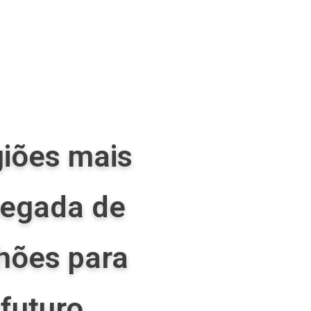
giões mais
hegada de
hões para
futuro