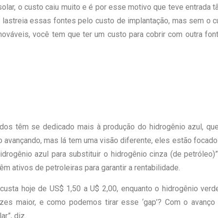
olar, o custo caiu muito e é por esse motivo que teve entrada t
 lastreia essas fontes pelo custo de implantação, mas sem o cu
váveis, você tem que ter um custo para cobrir com outra fonte
idos têm se dedicado mais à produção do hidrogênio azul, que
o avançando, mas lá tem uma visão diferente, eles estão focado
idrogênio azul para substituir o hidrogênio cinza (de petróleo
m ativos de petroleiras para garantir a rentabilidade.
 custa hoje de US$ 1,50 a U$ 2,00, enquanto o hidrogênio verde
zes maior, e como podemos tirar esse ‘gap’? Com o avanço 
r”, diz.