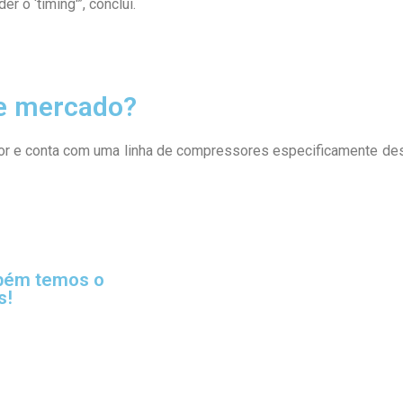
 o ‘timing'”, conclui.
e mercado?
tor e conta com uma linha de compressores especificamente de
mbém temos o
s!