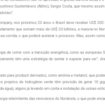
ustíveis Sustentáveis (Abhic), Sergio Costa, que mesmo assim
etróleo”.
pany, nos próximos 20 anos o Brasil deve receber US$ 200 b
mento que somam mais de US$ 20 bilhões, a maioria no Nordes
ssa corrida, o que poderá acelerar o processo. Mas, assim com
égia de correr com a transição energética, como as europeias 
icamente têm uma estratégia de sentar e esperar para ver”, d
ado para produzir derivados, como amônia e metanol, que podem
 os projetos de hidrogênio verde têm previsão de gerar 10 gig
a água), alguns já levando em conta a instalação de usinas eólic
rgia intermitente das renováveis do Nordeste, o que pode encar