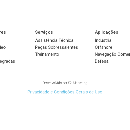
res
Serviços
Aplicações
Assistência Técnica
Indústria
leo
Peças Sobressalentes
Offshore
Treinamento
Navegação Comer
tegradas
Defesa
© 2022 Sauer Compressors Brasil
Desenvolvido por
S2 Marketing
Privacidade e Condições Gerais de Uso