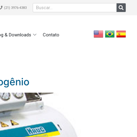
(21) 3976-4383
og & Downloads
Contato
ogênio