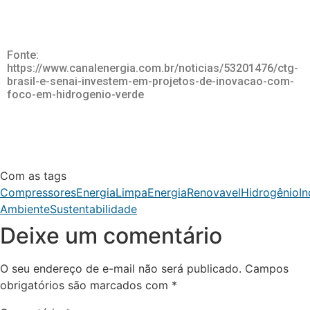
Fonte:
https://www.canalenergia.com.br/noticias/53201476/ctg-
brasil-e-senai-investem-em-projetos-de-inovacao-com-
foco-em-hidrogenio-verde
Com as tags
Compressores
EnergiaLimpa
EnergiaRenovavel
Hidrogênio
In
Ambiente
Sustentabilidade
Deixe um comentário
O seu endereço de e-mail não será publicado.
Campos
obrigatórios são marcados com
*