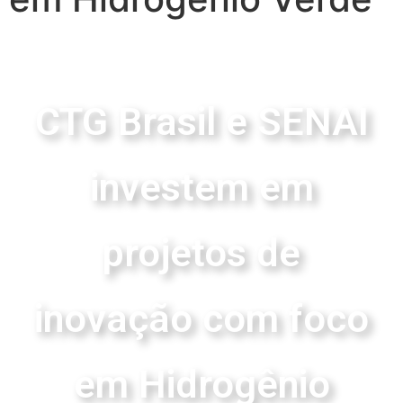
CTG Brasil e SENAI
investem em
projetos de
inovação com foco
em Hidrogênio